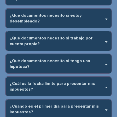
Formulario W-2
¿Qué documentos necesito si estoy
desempleado?
Formulario 1099-MISC
se considera
ingreso
¿Qué documentos necesito si trabajo por
Formulario 1099-G
cuenta propia?
Declaración Schedule C
¿Qué documentos necesito si tengo una
hipoteca?
pagos estimados trimestrales
Formulario 1098
¿Cuál es la fecha límite para presentar mis
impuestos?
15 de abril
¿Cuándo es el primer día para presentar mis
18 de abril
impuestos?