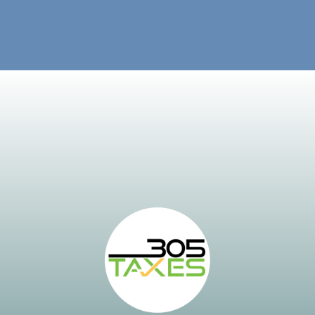
“Where’s My Refund?”